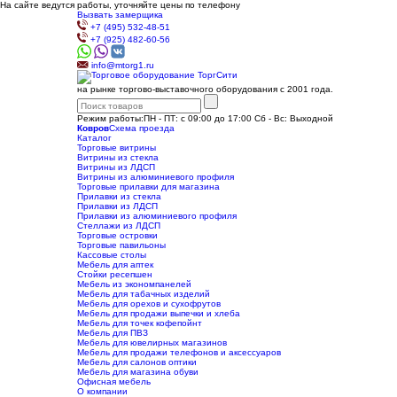
На сайте ведутся работы, уточняйте цены по телефону
Вызвать замерщика
+7 (495) 532-48-51
+7 (925) 482-60-56
info@mtorg1.ru
на рынке торгово-выставочного оборудования с 2001 года.
Режим работы:
ПН - ПТ: с 09:00 до 17:00 Сб - Вс: Выходной
Ковров
Схема проезда
Каталог
Торговые витрины
Витрины из cтекла
Витрины из ЛДСП
Витрины из алюминиевого профиля
Торговые прилавки для магазина
Прилавки из стекла
Прилавки из ЛДСП
Прилавки из алюминиевого профиля
Стеллажи из ЛДСП
Торговые островки
Торговые павильоны
Кассовые столы
Мебель для аптек
Стойки ресепшен
Мебель из экономпанелей
Мебель для табачных изделий
Мебель для орехов и сухофрутов
Мебель для продажи выпечки и хлеба
Мебель для точек кофепойнт
Мебель для ПВЗ
Мебель для ювелирных магазинов
Мебель для продажи телефонов и аксессуаров
Мебель для салонов оптики
Мебель для магазина обуви
Офисная мебель
О компании