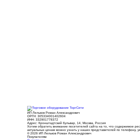
ИП Лельков Роман Александрович
ОРГН: 305334001402604
ИНН: 332901778372
Адрес: Кронштадтский бульвар, 14, Москва, Россия
Хотим обратить внимание посетителей сайта на то, что содержимое ре
актуальных ценам можно узнать у наших представителей по телефону, у
© 2026 ИП Лельков Роман Александрович
Покупателям