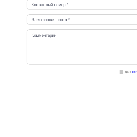
Даю
со