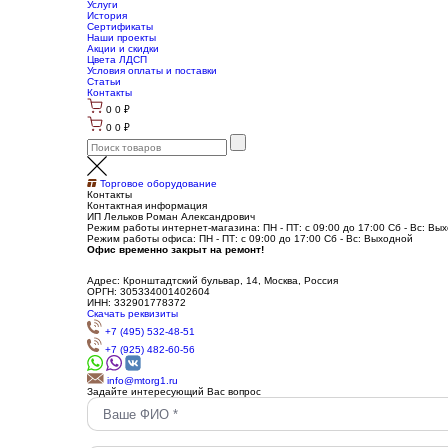
Услуги
История
Сертификаты
Наши проекты
Акции и скидки
Цвета ЛДСП
Условия оплаты и поставки
Статьи
Контакты
0
0
₽
0
0
₽
Торговое оборудование
Контакты
Контактная информация
ИП Лельков Роман Александрович
Режим работы интернет-магазина: ПН - ПТ: с 09:00 до 17:00 Сб - Вс: Вы
Режим работы офиса: ПН - ПТ: с 09:00 до 17:00 Сб - Вс: Выходной
Офис временно закрыт на ремонт!
Адрес: Кронштадтский бульвар, 14, Москва, Россия
ОРГН: 305334001402604
ИНН: 332901778372
Скачать реквизиты
+7 (495) 532-48-51
+7 (925) 482-60-56
info@mtorg1.ru
Задайте интересующий Вас вопрос