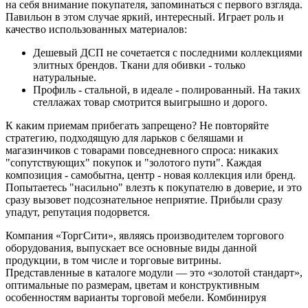
на себя внимание покупателя, запоминаться с первого взгляда.
Павильон в этом случае яркий, интересный. Играет роль и
качество использованных материалов:
Дешевый ДСП не сочетается с последними коллекциями
элитных брендов. Ткани для обивки - только
натуральные.
Профиль - стальной, в идеале - полированный. На таких
стеллажах товар смотрится выигрышно и дорого.
К каким приемам прибегать запрещено? Не повторяйте
стратегию, подходящую для ларьков с беляшами и
магазинчиков с товарами повседневного спроса: никаких
"сопутствующих" покупок и "золотого пути". Каждая
композиция - самобытна, центр - новая коллекция или бренд.
Попытаетесь "насильно" влезть к покупателю в доверие, и это
сразу вызовет подсознательное неприятие. Прибыли сразу
упадут, репутация подорвется.
Компания «ТоргСити», являясь производителем торгового
оборудования, выпускает все основные виды данной
продукции, в том числе и торговые витрины.
Представленные в каталоге модули — это «золотой стандарт»,
оптимальные по размерам, цветам и конструктивным
особенностям варианты торговой мебели. Комбинируя