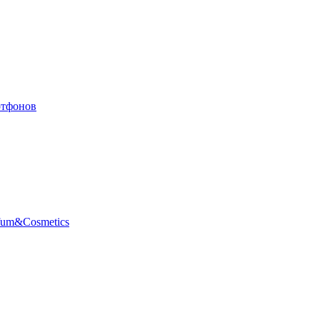
ртфонов
fum&Cosmetics