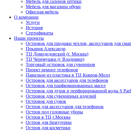
Мебель для салонов оптики
Мебель для магазина обуви
Офисная мебель
О компании
Услуги
История
Сертификаты
Наши проекты
Островок для продажи чехлов, аксессуаров для сма
Пекарня Александр
ТЦ Домодедовский (г. Москва)
ТЦ Черемушки (г Владимир)
Торговый островок для сувениров
Проект ремонт телефонов
Павильон из пластика в ТЦ Ковров-Молл
Островок для аксессуаров для телефонов
Островок для парфюмированных масел
Островок для духов и перфорированной воды S Par
Островок для сувенирных изделий
Островок для сумок
Остров для аксессуаров для телефонов
Остров под головные уборы
Остров в ТЦ г.Москва
Остров для бижутерии
Остров для косметики