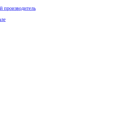
ий производитель
але