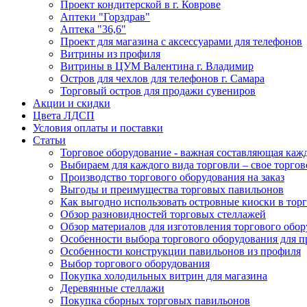
Проект кондитерской в г. Коврове
Аптеки "Горздрав"
Аптека "36,6"
Проект для магазина с аксессуарами для телефонов
Витрины из профиля
Витрины в ЦУМ Валентина г. Владимир
Остров для чехлов для телефонов г. Самара
Торговый остров для продажи сувениров
Акции и скидки
Цвета ЛДСП
Условия оплаты и поставки
Статьи
Торговое оборудование - важная составляющая каж
Выбираем для каждого вида торговли – свое торгов
Производство торгового оборудования на заказ
Выгоды и преимущества торговых павильонов
Как выгодно использовать островные киоски в торг
Обзор разновидностей торговых стеллажей
Обзор материалов для изготовления торгового обо
Особенности выбора торгового оборудования для 
Особенности конструкции павильонов из профиля
Выбор торгового оборудования
Покупка холодильных витрин для магазина
Деревянные стеллажи
Покупка сборных торговых павильонов