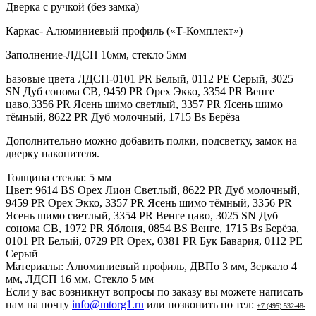
Дверка с ручкой (без замка)
Каркас- Алюминиевый профиль («Т-Комплект»)
Заполнение-ЛДСП 16мм, стекло 5мм
Базовые цвета ЛДСП-0101 PR Белый, 0112 PE Серый, 3025
SN Дуб сонома СВ, 9459 PR Орех Экко, 3354 PR Венге
цаво,3356 PR Ясень шимо светлый, 3357 PR Ясень шимо
тёмный, 8622 PR Дуб молочный, 1715 Bs Берёза
Дополнительно можно добавить полки, подсветку, замок на
дверку накопителя.
Толщина стекла:
5 мм
Цвет:
9614 BS Орех Лион Светлый, 8622 PR Дуб молочный,
9459 PR Орех Экко, 3357 PR Ясень шимо тёмный, 3356 PR
Ясень шимо светлый, 3354 PR Венге цаво, 3025 SN Дуб
сонома СВ, 1972 PR Яблоня, 0854 BS Венге, 1715 Bs Берёза,
0101 PR Белый, 0729 PR Орех, 0381 PR Бук Бавария, 0112 PE
Серый
Материалы:
Алюминиевый профиль, ДВПо 3 мм, Зеркало 4
мм, ЛДСП 16 мм, Стекло 5 мм
Если у вас возникнут вопросы по заказу вы можете написать
нам на почту
info@mtorg1.ru
или позвонить по тел:
+7 (495) 532-48-