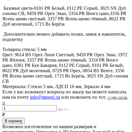
Базовые цвета-0101 PR Белый, 0112 PE Серый, 3025 SN Дуб
сонома СВ, 9459 PR Орех Экко, 3354 PR Венге цаво,3356 PR
Ясень шимо светлый, 3357 PR Ясень шимо тёмный, 8622 PR
Дуб молочный, 1715 Bs Берёза
Дополнительно можно добавить полки, замок в накопитель,
подсветку
Толщина стекла:
5 мм
Цвет:
9614 BS Орех Лион Светлый, 9459 PR Орех Экко, 1972
PR Яблоня, 3357 PR Ясень шимо тёмный, 3354 PR Венге
цаво, 0381 PR Бук Бавария, 0112 PE Серый, 0101 PR Белый,
8622 PR Дуб молочный, 0729 PR Орех, 0854 BS Венге, 3356
PR Ясень шимо светлый, 1715 Bs Берёза, 3025 SN Дуб сонома
СВ
Материалы:
Стекло 5 мм, ЛДСП 16 мм, Зеркало 4 мм
Если у вас возникнут вопросы по заказу вы можете написать
нам на почту
info@mtorg1.ru
или позвонить по тел:
+7 (495) 532-48-
51
₽
В корзину
Возможно изготовление по вашим размерам и
предпочтениям. Отрисовка в 3D бесплатно. Большой выбор